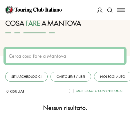
HOME
DESTINAZIONI
MANTOVA
FARE
ACCEDI
COSA
FARE
A MANTOVA
Cerca
SITI ARCHEOLOGICI
CARTOLERIE / LIBRI
NOLEGGI AUTO
0 RISULTATI
MOSTRA SOLO CONVENZIONATI
Nessun risultato.