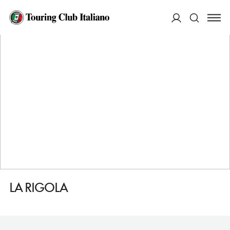
HOME
DESTINAZIONI
MANTOVA
FARE
LA RIGOLA
ACCEDI
Cerca
LA RIGOLA