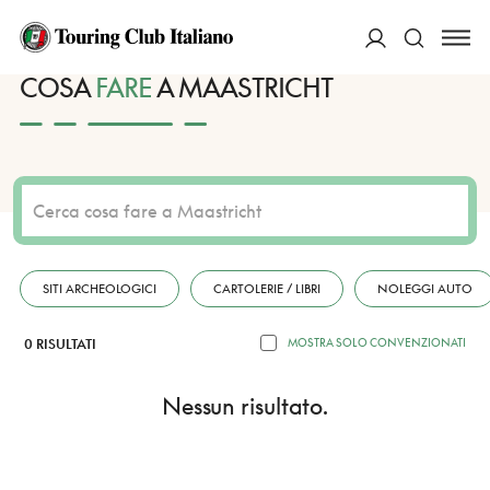
HOME
DESTINAZIONI
MAASTRICHT
FARE
ACCEDI
COSA
FARE
A MAASTRICHT
Cerca
SITI ARCHEOLOGICI
CARTOLERIE / LIBRI
NOLEGGI AUTO
0 RISULTATI
MOSTRA SOLO CONVENZIONATI
Nessun risultato.