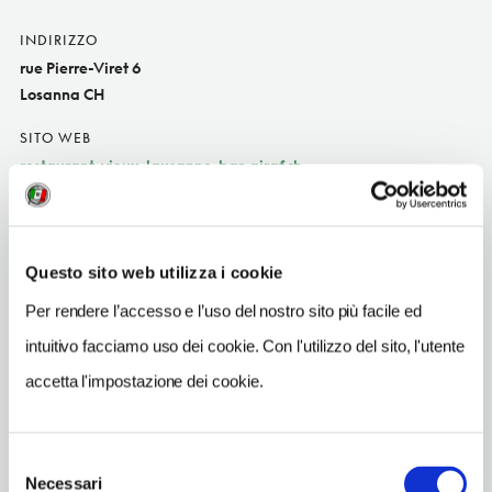
INDIRIZZO
rue Pierre-Viret 6
Losanna CH
SITO WEB
restaurant-vieux-lausanne-bar-giraf.ch
INDIRIZZO EMAIL
vieuxlo@vtxnet.ch
Questo sito web utilizza i cookie
TELEFONO
213235390
Per rendere l’accesso e l’uso del nostro sito più facile ed
intuitivo facciamo uso dei cookie. Con l'utilizzo del sito, l'utente
TIPO DI CUCINA
francese e del territori
accetta l'impostazione dei cookie.
METRO
Riponne-M. Béjart (2)
Selezione
Necessari
del