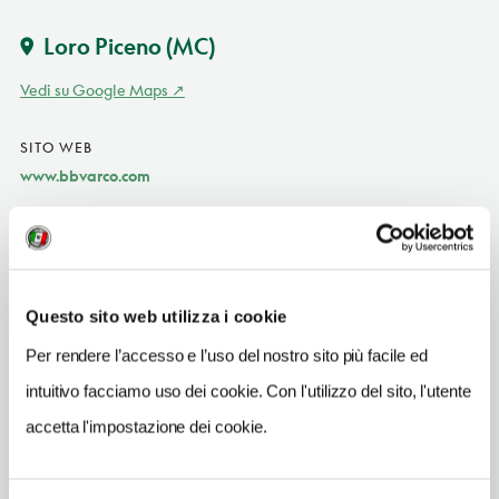
Loro Piceno
(MC)
Vedi su Google Maps
SITO WEB
www.bbvarco.com
INDIRIZZO EMAIL
info@bbvarco.com
TELEFONO
Questo sito web utilizza i cookie
0733509599-3358063596
Per rendere l’accesso e l’uso del nostro sito più facile ed
NUMERO CAMERE
intuitivo facciamo uso dei cookie. Con l'utilizzo del sito, l'utente
2
accetta l'impostazione dei cookie.
NUMERO APPARTAMENTI
1