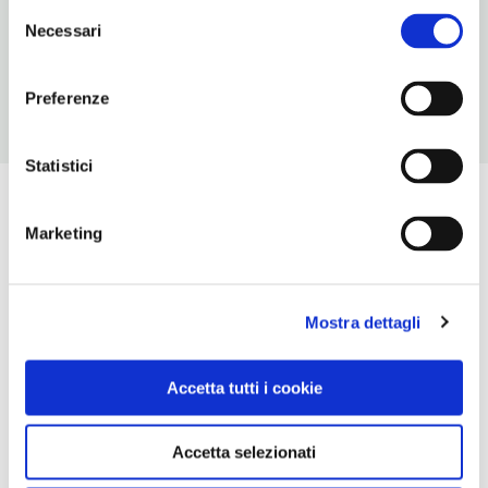
Selezione
ORARI DI APERTURA
Necessari
del
Chiusura: ferie variabili
consenso
Preferenze
Statistici
Marketing
Mostra dettagli
Accetta tutti i cookie
Accetta selezionati