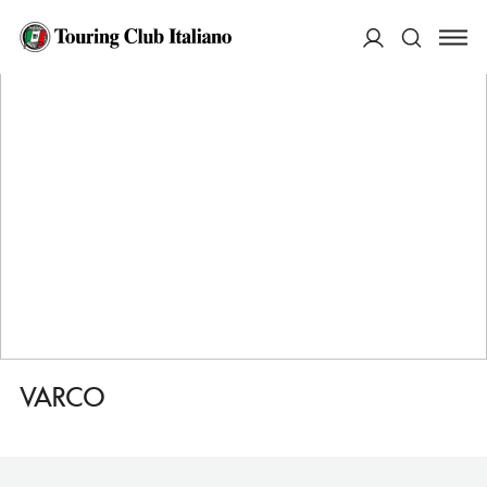
HOME
DESTINAZIONI
LORO PICENO
DORMIRE
VARCO
ACCEDI
Cerca
VARCO