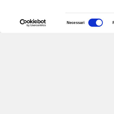
Selezione
Necessari
del
consenso
Iscriviti alle nostre
per ricevere notizie,