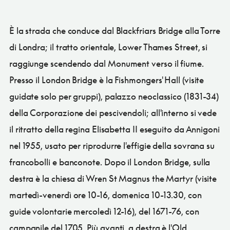
È la strada che conduce dal Blackfriars Bridge alla Torre
di Londra; il tratto orientale, Lower Thames Street, si
raggiunge scendendo dal Monument verso il fiume.
Presso il London Bridge è la Fishmongers' Hall (visite
guidate solo per gruppi), palazzo neoclassico (1831-34)
della Corporazione dei pescivendoli; all'interno si vede
il ritratto della regina Elisabetta II eseguito da Annigoni
nel 1955, usato per riprodurre l'effigie della sovrana su
francobolli e banconote. Dopo il London Bridge, sulla
destra è la chiesa di Wren St Magnus the Martyr (visite
martedì-venerdì ore 10-16, domenica 10-13.30, con
guide volontarie mercoledì 12-16), del 1671-76, con
campanile del 1705. Più avanti, a destra è l'Old