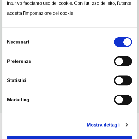
intuitivo facciamo uso dei cookie. Con l'utilizzo del sito, l'utente
Vedi su Google Maps
accetta l'impostazione dei cookie.
INDIRIZZO
Thames Street
Selezione
Londra
Necessari
del
SITO WEB
consenso
www.fishhall.co.uk
Preferenze
METRO
Blackfriars, Cannon Street, Monument
Statistici
Marketing
Mostra dettagli