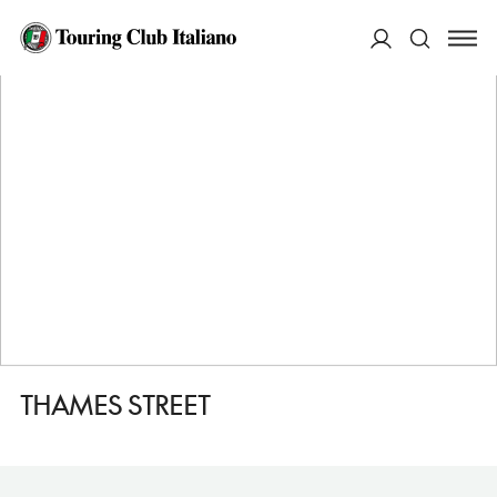
HOME
DESTINAZIONI
LONDRA
VEDERE
THAMES STREET
ACCEDI
Cerca
THAMES STREET