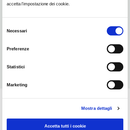
accetta l'impostazione dei cookie.
Londra
Selezione
Necessari
del
Vedi su Google Maps
consenso
METRO
Preferenze
Bond Street, Baker Street
Statistici
Marketing
Mostra dettagli
Accetta tutti i cookie