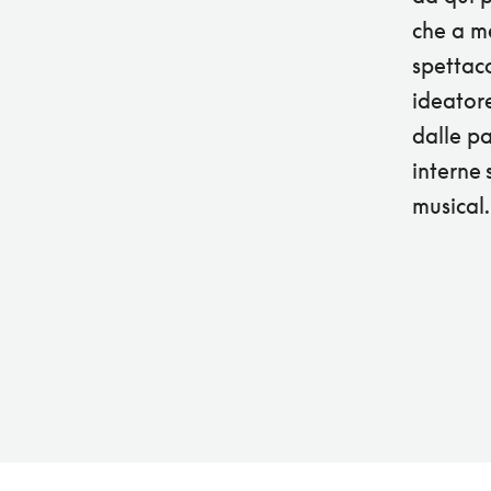
che a me
spettaco
ideator
dalle pa
interne 
musical.