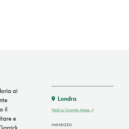
oria ai
Londra
nte
o il
Vedi su Google Maps
itare e
INDIRIZZO
Garrick,