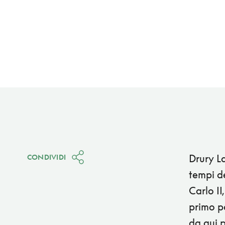
Drury La
CONDIVIDI
tempi d
Carlo II
primo pa
da qui p