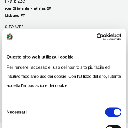
INDIRIZZO
rua Diário de Noticias 39
Lisbona PT
SITO WEB
www.tascadochico.com
TELEFONO
965059670
Questo sito web utilizza i cookie
TIPO DI CUCINA
Per rendere l’accesso e l’uso del nostro sito più facile ed
portoghes
intuitivo facciamo uso dei cookie. Con l'utilizzo del sito, l'utente
METRO
accetta l'impostazione dei cookie.
Baixa-Chiado (Verde, Azul)
Selezione
Necessari
del
consenso