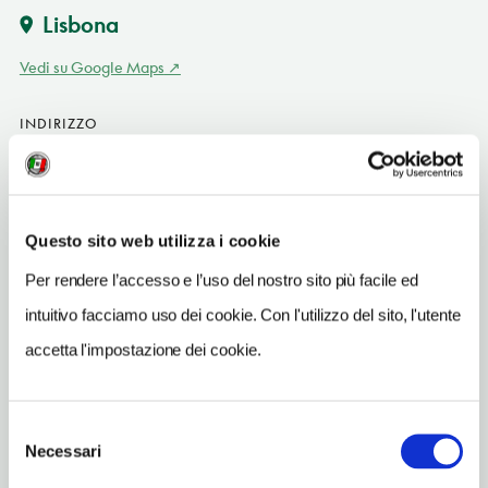
Lisbona
Vedi su Google Maps
INDIRIZZO
Praça do Príncipe Real
Lisbona PT
INDIRIZZO EMAIL
Questo sito web utilizza i cookie
geral@jf-misericordia.pt
Per rendere l’accesso e l’uso del nostro sito più facile ed
TELEFONO
intuitivo facciamo uso dei cookie. Con l'utilizzo del sito, l'utente
213425982
accetta l'impostazione dei cookie.
METRO
Rato (Amarela)
Selezione
Necessari
del
consenso