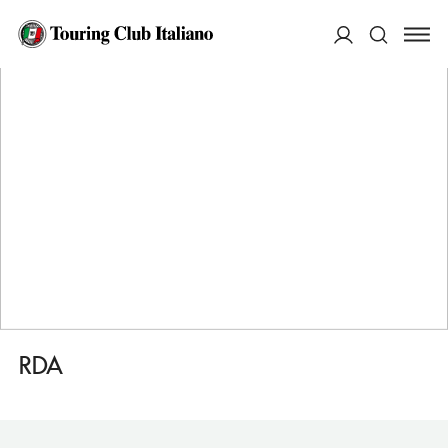
HOME
DESTINAZIONI
LISBONA
FARE
RDA
ACCEDI
Cerca
RDA