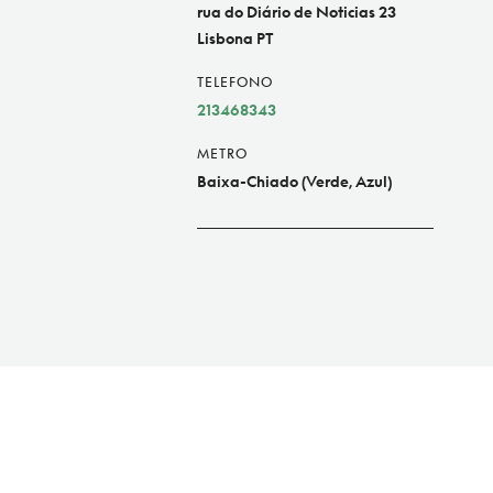
rua do Diário de Noticias 23
Lisbona PT
TELEFONO
213468343
METRO
Baixa-Chiado (Verde, Azul)