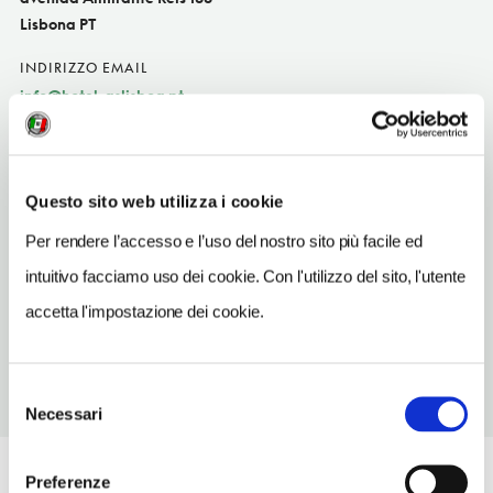
Lisbona PT
INDIRIZZO EMAIL
info@hotel-aslisboa.pt
TELEFONO
218429360
Questo sito web utilizza i cookie
NUMERO CAMERE
75
Per rendere l’accesso e l’uso del nostro sito più facile ed
intuitivo facciamo uso dei cookie. Con l'utilizzo del sito, l'utente
METRO
Alameda (Verde, Vermelha)
accetta l'impostazione dei cookie.
Selezione
Necessari
del
consenso
Preferenze