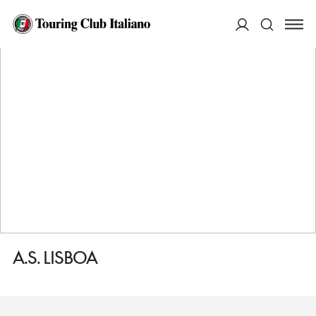
HOME
DESTINAZIONI
LISBONA
DORMIRE
A.S. LISBOA
ACCEDI
Cerca
A.S. LISBOA