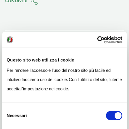
CONDIVIDI
La Maddalena
(OT)
Vedi su Google Maps
Questo sito web utilizza i cookie
SITO WEB
Per rendere l’accesso e l’uso del nostro sito più facile ed
www.lamaddalena.it
intuitivo facciamo uso dei cookie. Con l'utilizzo del sito, l'utente
TELEFONO
accetta l'impostazione dei cookie.
0789790633
Selezione
Necessari
del
consenso