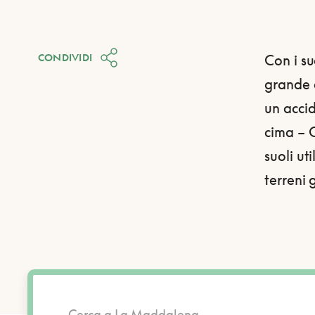
CONDIVIDI
Con i su
grande d
un acci
cima – 
suoli ut
terreni g