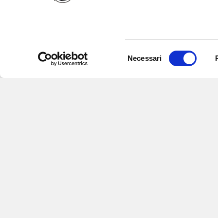
Selezione
Necessari
del
consenso
Iscriviti alle nostre