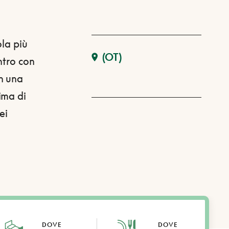
ola più
(OT)
ntro con
n una
ima di
ei
DOVE
DOVE