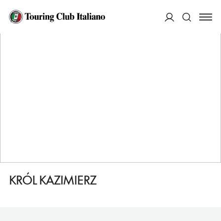
HOME
DESTINAZIONI
KAZIMIERZ DOLNY
DORMIRE
KRÓL KAZIMIERZ
ACCEDI
Cerca
KRÓL KAZIMIERZ