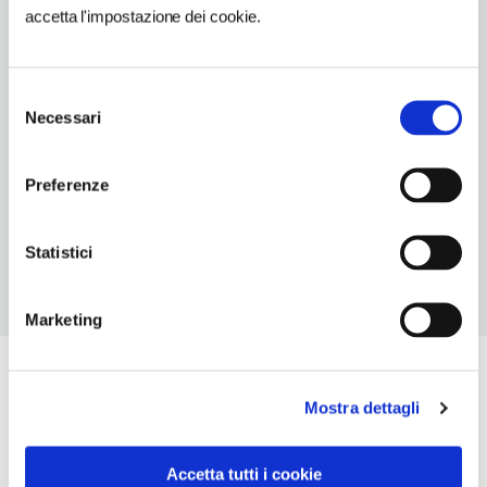
accetta l'impostazione dei cookie.
TIPO DI CUCINA
di ricerca
Selezione
NUMERO COPERTI
Necessari
del
65
consenso
ORARI DI APERTURA
Preferenze
Chiusura: periodo in gennaio e in agosto
Statistici
Marketing
Mostra dettagli
Accetta tutti i cookie