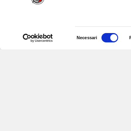
Selezione
Necessari
del
consenso
Iscriviti alle nostre newsletter
per
eventi e aggiornamenti su offert