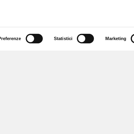
Preferenze
Statistici
Marketing
 ricevere notizie,
e speciali.