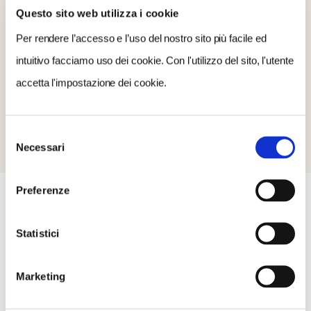
Questo sito web utilizza i cookie
Per rendere l’accesso e l’uso del nostro sito più facile ed
intuitivo facciamo uso dei cookie. Con l'utilizzo del sito, l'utente
(GE)
accetta l'impostazione dei cookie.
Selezione
Necessari
del
consenso
Preferenze
Statistici
COSA FARE
DOVE DORMIRE
DOVE MANGIARE
Marketing
0 RISULTATI
MOSTRA SOLO CONVENZIONATI