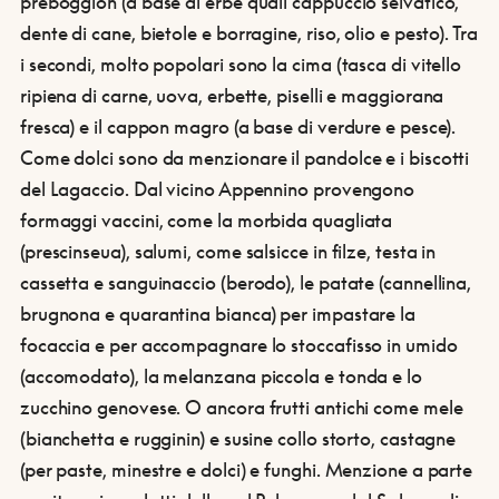
preboggion (a base di erbe quali cappuccio selvatico,
dente di cane, bietole e borragine, riso, olio e pesto). Tra
i secondi, molto popolari sono la cima (tasca di vitello
ripiena di carne, uova, erbette, piselli e maggiorana
fresca) e il cappon magro (a base di verdure e pesce).
Come dolci sono da menzionare il pandolce e i biscotti
del Lagaccio. Dal vicino Appennino provengono
formaggi vaccini, come la morbida quagliata
(prescinseua), salumi, come salsicce in filze, testa in
cassetta e sanguinaccio (berodo), le patate (cannellina,
brugnona e quarantina bianca) per impastare la
focaccia e per accompagnare lo stoccafisso in umido
(accomodato), la melanzana piccola e tonda e lo
zucchino genovese. O ancora frutti antichi come mele
(bianchetta e rugginin) e susine collo storto, castagne
(per paste, minestre e dolci) e funghi. Menzione a parte