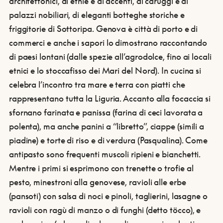
architettonici, di etnìe e di accenti, di caruggi e di
palazzi nobiliari, di eleganti botteghe storiche e
friggitorie di Sottoripa. Genova è città di porto e di
commerci e anche i sapori lo dimostrano raccontando
di paesi lontani (dalle spezie all’agrodolce, fino ai locali
etnici e lo stoccafisso dei Mari del Nord). In cucina si
celebra l’incontro tra mare e terra con piatti che
rappresentano tutta la Liguria. Accanto alla focaccia si
sfornano farinata e panissa (farina di ceci lavorata a
polenta), ma anche panini a “libretto”, ciappe (simili a
piadine) e torte di riso e di verdura (Pasqualina). Come
antipasto sono frequenti muscoli ripieni e bianchetti.
Mentre i primi si esprimono con trenette o trofie al
pesto, minestroni alla genovese, ravioli alle erbe
(pansoti) con salsa di noci e pinoli, taglierini, lasagne o
ravioli con ragù di manzo o di funghi (detto töcco), e