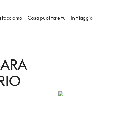
 facciamo
Cosa puoi fare tu
in Viaggio
IO VETERINARIO
BARA
RIO