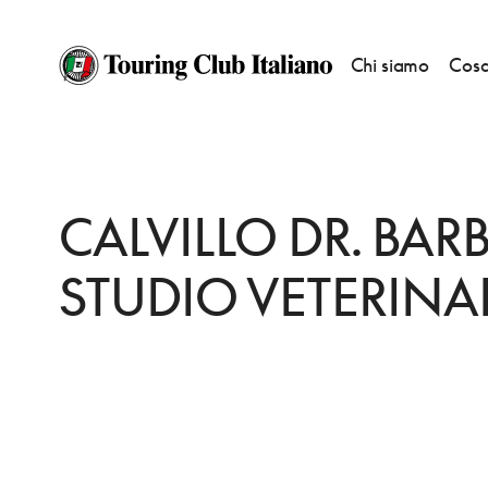
Chi siamo
Cosa
HOME
DESTINAZIONI
GENOVA
FARE
CALVILLO DR. BARBARA STUD
CALVILLO DR. BAR
STUDIO VETERINA