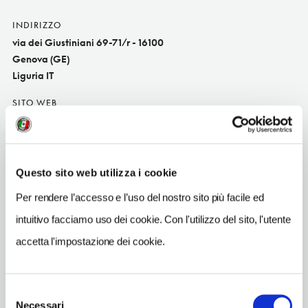
INDIRIZZO
via dei Giustiniani 69-71/r - 16100
Genova (GE)
Liguria IT
SITO WEB
www.crooner.it
TELEFONO
0102518445
Questo sito web utilizza i cookie
METRO
Per rendere l’accesso e l’uso del nostro sito più facile ed
San Giorgio
intuitivo facciamo uso dei cookie. Con l'utilizzo del sito, l'utente
ORARI DI APERTURA
accetta l'impostazione dei cookie.
lunedì -; martedì -; mercoledì -; giovedì 18.30-24; venerdì 18.30-
24; sabato 18.30-24; domenica -; i giorni e gli orari di apertura
possono subire variazioni. Apertura/Chiusura annuale:
Selezione
Necessari
del