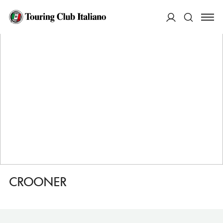
HOME
DESTINAZIONI
GENOVA
FARE
CROONER
ACCEDI
Cerca
CROONER