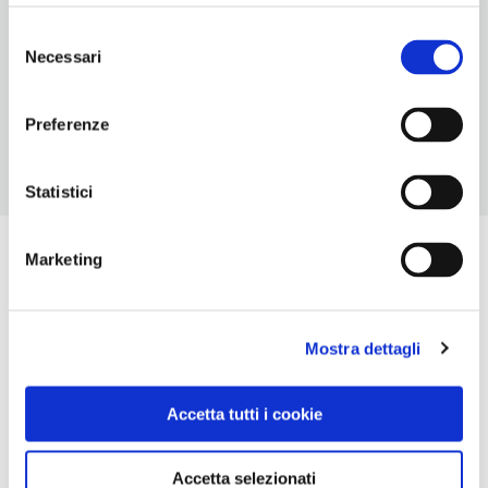
classica
Selezione
Necessari
del
NUMERO COPERTI
consenso
400
Preferenze
Statistici
Marketing
Mostra dettagli
Accetta tutti i cookie
Accetta selezionati