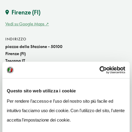
Firenze
(FI)
Vedi su Google Maps
INDIRIZZO
piazza della Stazione - 50100
Firenze (FI)
Toscana IT
SITO WEB
www.fratellicuore.it
Questo sito web utilizza i cookie
INDIRIZZO EMAIL
info@fratellicuore.it
Per rendere l’accesso e l’uso del nostro sito più facile ed
intuitivo facciamo uso dei cookie. Con l'utilizzo del sito, l'utente
TELEFONO
0552670264
accetta l'impostazione dei cookie.
TIPO DI CUCINA