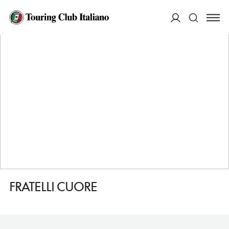
HOME
DESTINAZIONI
FIRENZE
MANGIARE
FRATELLI CUORE
ACCEDI
Cerca
FRATELLI CUORE