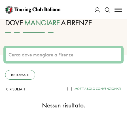
HOME
DESTINAZIONI
FIRENZE
MANGIARE
ACCEDI
DOVE
MANGIARE
A FIRENZE
Cerca
RISTORANTI
0 RISULTATI
MOSTRA SOLO CONVENZIONATI
Nessun risultato.