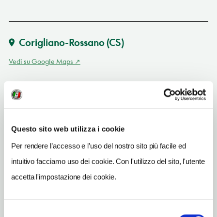
Corigliano-Rossano
(CS)
Vedi su Google Maps
INDIRIZZO
via Ticino 13 - 87060
Corigliano-Rossano (CS)
Calabria IT
Questo sito web utilizza i cookie
SITO WEB
Per rendere l’accesso e l’uso del nostro sito più facile ed
www.saliceclubresort.com
intuitivo facciamo uso dei cookie. Con l'utilizzo del sito, l'utente
INDIRIZZO EMAIL
accetta l'impostazione dei cookie.
info@salicevacanze.it
TELEFONO
Selezione
0983851169-3477545625