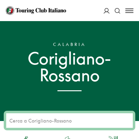
ACCEDI
HOME
DESTINAZIONI
CORIGLIANO-ROSSANO
Cerca
CALABRIA
Corigliano-
Rossano