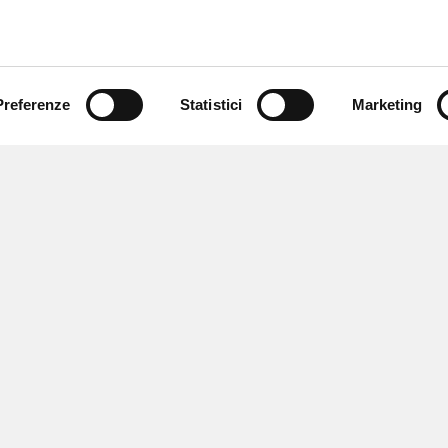
Preferenze
Statistici
Marketing
 ricevere notizie,
e speciali.