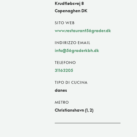
Krudtløbsvej 8
Copenaghen DK
SITO WEB
www.restaurant56grader.dk
INDIRIZZO EMAIL
info@56graderkbh.dk
TELEFONO
31163205
TIPO DI CUCINA
danes
METRO
Christianshavn (1, 2)