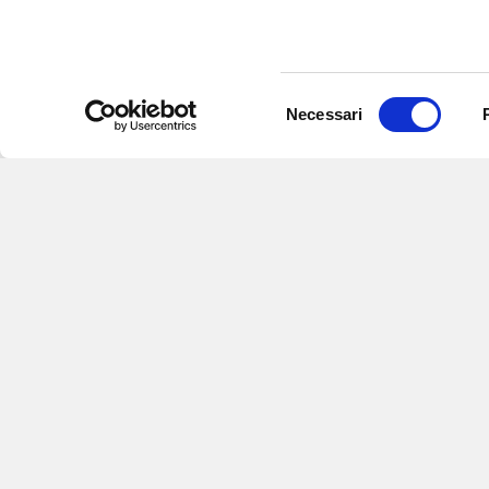
Selezione
Necessari
del
consenso
Iscriviti alle nostre newsletter
per
eventi e aggiornamenti su offert