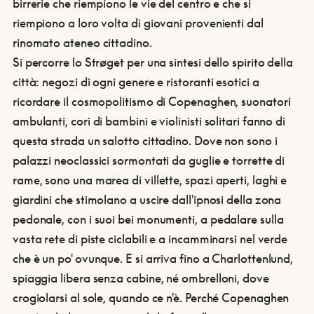
birrerie che riempiono le vie del centro e che si
riempiono a loro volta di giovani provenienti dal
rinomato ateneo cittadino.
Si percorre lo Strøget per una sintesi dello spirito della
città: negozi di ogni genere e ristoranti esotici a
ricordare il cosmopolitismo di Copenaghen, suonatori
ambulanti, cori di bambini e violinisti solitari fanno di
questa strada un salotto cittadino. Dove non sono i
palazzi neoclassici sormontati da guglie e torrette di
rame, sono una marea di villette, spazi aperti, laghi e
giardini che stimolano a uscire dall'ipnosi della zona
pedonale, con i suoi bei monumenti, a pedalare sulla
vasta rete di piste ciclabili e a incamminarsi nel verde
che è un po' ovunque. E si arriva fino a Charlottenlund,
spiaggia libera senza cabine, né ombrelloni, dove
crogiolarsi al sole, quando ce n'è. Perché Copenaghen