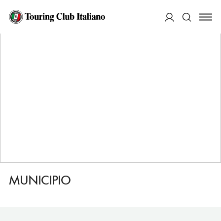
HOME
DESTINAZIONI
CAVERNAGO
SERVIZI
MUNICIPIO
ACCEDI
Cerca
MUNICIPIO