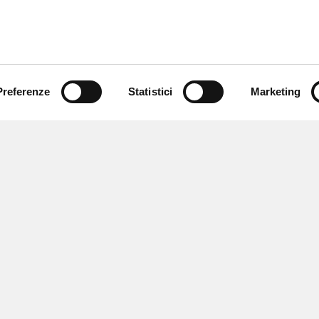
Preferenze
Statistici
Marketing
 ricevere notizie,
e speciali.