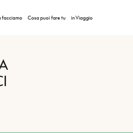
 facciamo
Cosa puoi fare tu
in Viaggio
A
I