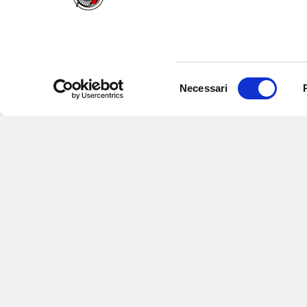
Selezione
Necessari
del
consenso
Iscriviti alle nostre newsletter
per
eventi e aggiornamenti su offert