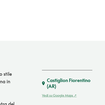
 stile
Castiglion Fiorentino
na in
(AR)
Vedi su Google Maps
stra del