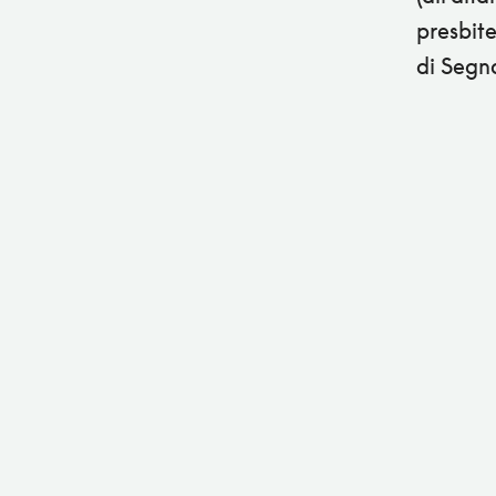
presbit
di Segn