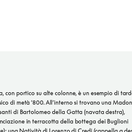
a, con portico su alte colonne, è un esempio di tardo
ico di metà ’800. All’interno si trovano una Madon
santi di Bartolomeo della Gatta (navata destra),
ciazione in terracotta della bottega dei Buglioni
are); una Natività di Lorenzo di Credi (cappella a de