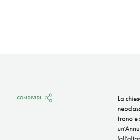
La chies
CONDIVIDI
neoclass
trono e 
un’Annun
(all’alt