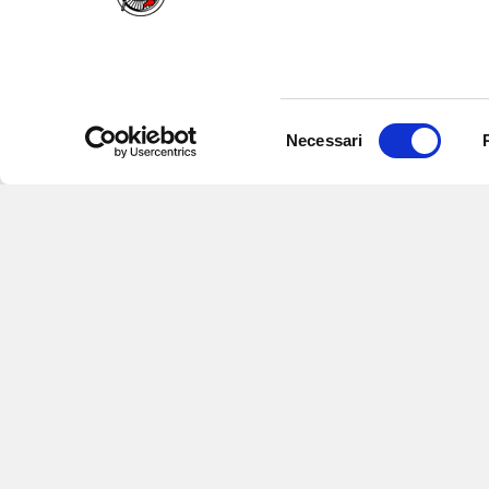
Selezione
Necessari
del
consenso
Iscriviti alle nostre newsletter
per
eventi e aggiornamenti su offert