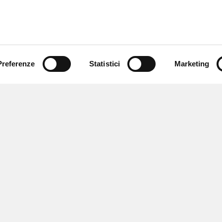
Preferenze
Statistici
Marketing
 ricevere notizie,
e speciali.