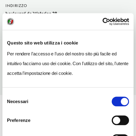
INDIRIZZO
boulevard de Waterloo 38
Bruxelles/Brussel
SITO WEB
www.sites.resto.com/lamaisonduboeuf
Questo sito web utilizza i cookie
TELEFONO
Per rendere l’accesso e l’uso del nostro sito più facile ed
5041334
intuitivo facciamo uso dei cookie. Con l'utilizzo del sito, l'utente
accetta l'impostazione dei cookie.
Selezione
Necessari
del
consenso
Preferenze