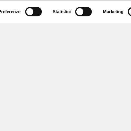
Preferenze
Statistici
Marketing
 ricevere notizie,
e speciali.