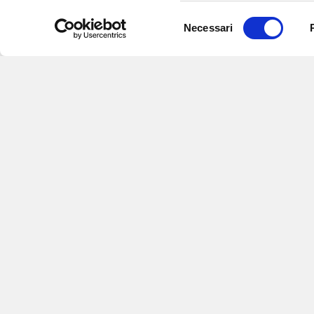
Selezione
Necessari
del
consenso
Iscriviti alle nostre newsletter
per
eventi e aggiornamenti su offert