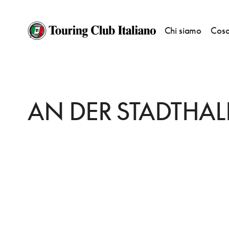
Chi siamo
Cosa
HOME
DESTINAZIONI
BRAUNSCHWEIG
DORMIRE
AN DER STADTH
AN DER STADTHAL