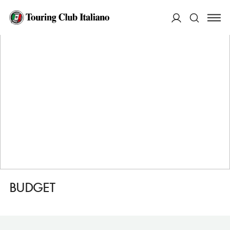
HOME
DESTINAZIONI
BRASOV
FARE
BUDGET
ACCEDI
Cerca
BUDGET