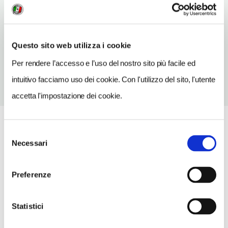
INDIRIZZO EMAIL
budget@pcnet.ro
TELEFONO
Questo sito web utilizza i cookie
0268474564
Per rendere l’accesso e l’uso del nostro sito più facile ed
intuitivo facciamo uso dei cookie. Con l'utilizzo del sito, l'utente
accetta l'impostazione dei cookie.
Selezione
Necessari
del
consenso
Preferenze
Statistici