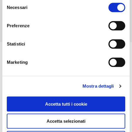
Bolzano/Bozen (BZ)
Selezione
Necessari
Trentino-Alto Adige
del
consenso
Preferenze
Statistici
Marketing
Mostra dettagli
Accetta tutti i cookie
Accetta selezionati