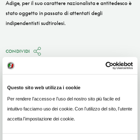
Adige, per il suo carattere nazionalista e antitedesco è
stato oggetto in passato di attentati degli
indipendentisti sudtirolesi.
CONDIVIDI
Questo sito web utilizza i cookie
Bolzano/Bozen
(BZ)
Per rendere l’accesso e l’uso del nostro sito più facile ed
intuitivo facciamo uso dei cookie. Con l'utilizzo del sito, l'utente
Vedi su Google Maps
accetta l'impostazione dei cookie.
INDIRIZZO
piazza Vittoria - 39100