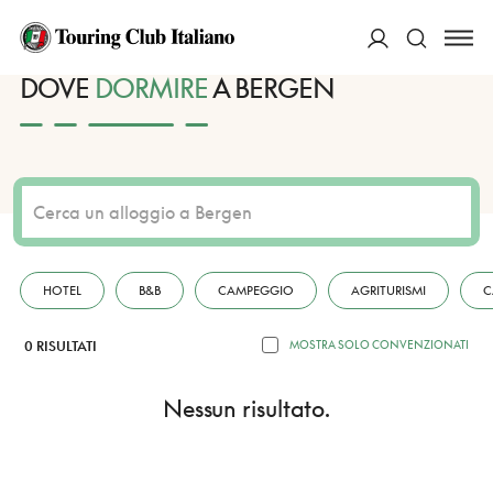
HOME
DESTINAZIONI
BERGEN
DORMIRE
ACCEDI
DOVE
DORMIRE
A BERGEN
Cerca
HOTEL
B&B
CAMPEGGIO
AGRITURISMI
C
0 RISULTATI
MOSTRA SOLO CONVENZIONATI
Nessun risultato.