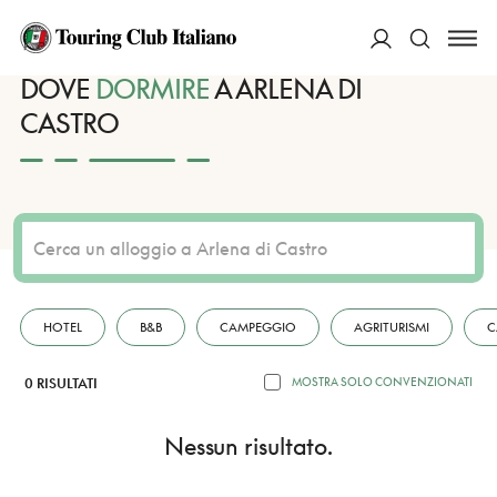
HOME
DESTINAZIONI
ARLENA DI CASTRO
DORMIRE
ACCEDI
DOVE
DORMIRE
A ARLENA DI
CASTRO
Cerca
HOTEL
B&B
CAMPEGGIO
AGRITURISMI
C
0 RISULTATI
MOSTRA SOLO CONVENZIONATI
Nessun risultato.