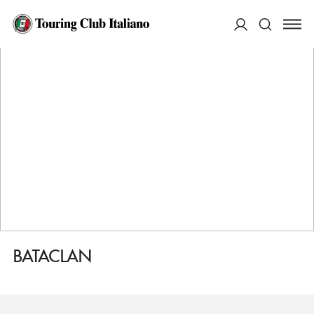
HOME
DESTINAZIONI
AOSTA/AOSTE
MANGIARE
BATACLAN
ACCEDI
Cerca
BATACLAN