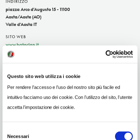
INDIRIZZO
piazza Arco d'Augusto 15 - 11100
Aosta/Aoste (AO)
Valle d'Aosta IT
SITO WEB
www.bataclan.it
INDIRIZZO EMAIL
info@bataclan.it
Questo sito web utilizza i cookie
TELEFONO
3933026153
Per rendere l’accesso e l’uso del nostro sito più facile ed
intuitivo facciamo uso dei cookie. Con l'utilizzo del sito, l'utente
TIPO DI CUCINA
classica,pizze
accetta l'impostazione dei cookie.
ORARI DI APERTURA
Chiusura: sempre aperto
Selezione
Necessari
del