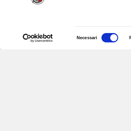
Selezione
Necessari
del
consenso
Iscriviti alle nostre newsletter
per
eventi e aggiornamenti su offert