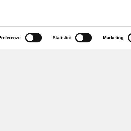
Preferenze
Statistici
Marketing
 ricevere notizie,
e speciali.