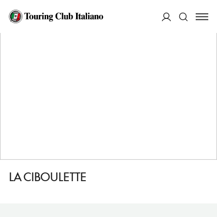
HOME
DESTINAZIONI
ANNECY
MANGIARE
LA CIBOULETTE
ACCEDI
Cerca
LA CIBOULETTE