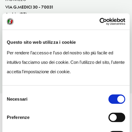
VIA G.MEDICI 30 - 70031
Andria (BT)
Puglia IT
INDIRIZZO EMAIL
autofficinafracchiolla@gmail.com
Questo sito web utilizza i cookie
TELEFONO
Per rendere l’accesso e l’uso del nostro sito più facile ed
0883599925
intuitivo facciamo uso dei cookie. Con l'utilizzo del sito, l'utente
accetta l'impostazione dei cookie.
Selezione
Necessari
del
consenso
Preferenze