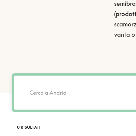
semibrad
(prodott
scamorza
vanta ot
0 RISULTATI