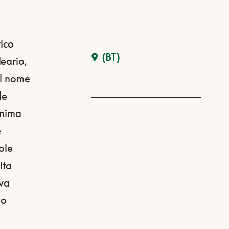
rico
(BT)
eario,
al nome
le
onima
e
ole
ita
rva
to