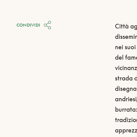
CONDIVIDI
Città ag
dissemin
nei suoi
del famo
vicinanz
strada d
disegna 
andriesi,
burrata
tradizio
apprezza