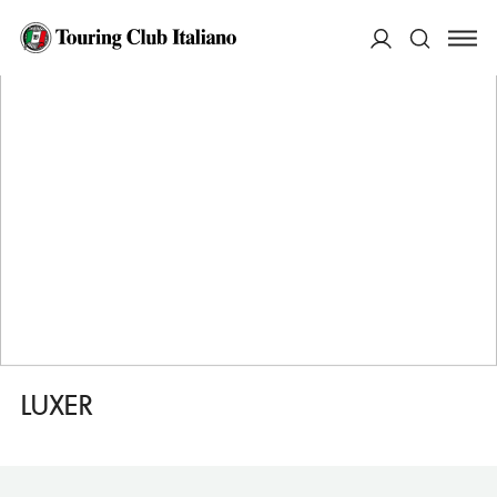
HOME
DESTINAZIONI
AMSTERDAM
DORMIRE
LUXER
ACCEDI
Cerca
LUXER