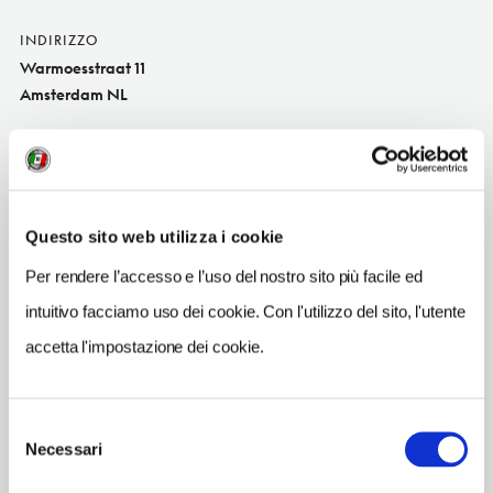
INDIRIZZO
Warmoesstraat 11
Amsterdam NL
SITO WEB
hotelluxer.nl
TELEFONO
Questo sito web utilizza i cookie
0203303205
Per rendere l’accesso e l’uso del nostro sito più facile ed
NUMERO CAMERE
47
intuitivo facciamo uso dei cookie. Con l'utilizzo del sito, l'utente
accetta l'impostazione dei cookie.
METRO
Centraal Station (51, 52, 53, 54)
Selezione
Necessari
del
consenso