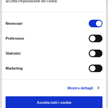
accetta l'impostazione dei cookie.
Selezione
Necessari
del
COSA FARE
DOVE DORMIRE
DOVE MANGIARE
consenso
Preferenze
0 RISULTATI
MOSTRA SOLO CONVENZIONATI
Statistici
Nessun risultato.
Marketing
Mostra dettagli
Accetta tutti i cookie