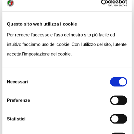
iniziativa di LKQ RHIAG.
Questo sito web utilizza i cookie
CONVENZIONE RISERVATA AGLI ISCRITTI TCI
Per rendere l’accesso e l’uso del nostro sito più facile ed
Non sei iscritto?
Iscriviti
e inizia subito a risparmiare!
intuitivo facciamo uso dei cookie. Con l'utilizzo del sito, l'utente
accetta l'impostazione dei cookie.
CONDIVIDI
Selezione
Necessari
del
consenso
Preferenze
Prenditi cura dell'Italia come
Statistici
bene comune insieme al
Touring Club Italiano!