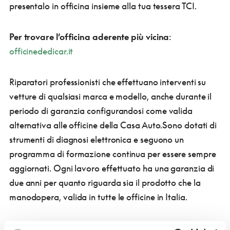
presentalo in officina insieme alla tua tessera TCI.
Per trovare l’officina aderente più vicina
:
officinededicar.it
Riparatori professionisti che effettuano interventi su
vetture di qualsiasi marca e modello, anche durante il
periodo di garanzia configurandosi come valida
alternativa alle officine della Casa Auto.
Sono dotati di
strumenti di diagnosi elettronica e seguono un
programma di formazione continua per essere sempre
aggiornati. Ogni lavoro effettuato ha una garanzia di
due anni per quanto riguarda sia il prodotto che la
manodopera, valida in tutte le officine in Italia.
Le reti '
a posto', DediCar e Officina N°1
nascono su