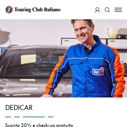
HOME
COSA PUOI FARE TU
CONVENZIONATI
SERVIZI E ASSISTENZA
OFFICINE DEDICAR
ACCEDI
Cerca
DEDICAR
Sconto 20% e check-up gratuito