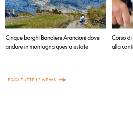
Corso di
Cinque borghi Bandiere Arancioni dove
alla can
andare in montagna questa estate
LEGGI TUTTE LE NEWS