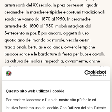
artisti sardi del XX secolo. In preziosi tessuti, quadri,
ceramiche. In
maschere tipiche e costumi tradizionali
sardi che vanno dal 1870 al 1950. In ceramiche
artistiche dal 1800 al 1950, mobili intagliati dal
Settecento in poi. E poi ancora, oggetti di uso
quotidiano del mondo pastorale, vecchi cestini
tradizionali, bertulas e collanas, ovvero le tipiche
bisacce sarde e le bardature di festa per buoi e cavalli.
La cultura dell'isola si rispecchia, ovviamente, anche
nella
libreria
, arredata con antichi cestini e utensili del
territorio, e dove sono raccolti tanti
libri dedicati
proprio alla cultura, all’arte, alla storia, alla
geografia, alla tradizione e alla cucina della
Questo sito web utilizza i cookie
Sardegna
. Ci sono persino, ricavate nelle scuderie, sei
Per rendere l’accesso e l’uso del nostro sito più facile ed
vere
botteghe d’arte
, laboratori di design, ceramica,
intuitivo facciamo uso dei cookie. Con l'utilizzo del sito, l'utente
pittura e ricamo dove
tessitrici e artigiani