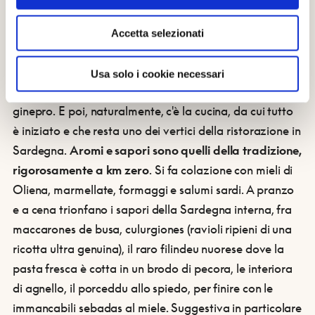
Novecento, con pezzi autentici. Anche la
vineria per le
degustazioni
, dove ci si accomoda su sedie in sughero
Accetta selezionati
ad assaggiare
oli, vini e formaggi
, è realizzata e
decorata con materiali del passato, dagli utensili da
Usa solo i cookie necessari
cantina al cotto del pavimento, fino alle travi in
ginepro. E poi, naturalmente, c'è la cucina, da cui tutto
è iniziato e che resta uno dei vertici della ristorazione in
Sardegna.
Aromi e sapori sono quelli della tradizione,
rigorosamente a km zero
. Si fa colazione con mieli di
Oliena, marmellate, formaggi e salumi sardi. A pranzo
e a cena trionfano i sapori della Sardegna interna, fra
maccarones de busa, culurgiones (ravioli ripieni di una
ricotta ultra genuina), il raro filindeu nuorese dove la
pasta fresca è cotta in un brodo di pecora, le interiora
di agnello, il porceddu allo spiedo, per finire con le
immancabili sebadas al miele. Suggestiva in particolare