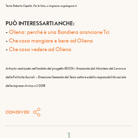
Testo: Roberto Copello. Per le foto, si ringrazia: sugologone.it
PUÒ INTERESSARTI ANCHE:
-
Oliena: perché è una Bandiera arancione Tci
-
Che cosa mangiare e bere ad Oliena
-
Che cosa vedere ad Oliena
Articolo realizzato nell’ambito del progetto RESTA! –finanziato dal Ministero del Lavoro e
delle Politiche Sociali – Direzione Generale del Terzo settore e della responsabilità sociale
delle imprese-Avviso n.1/2018
CONDIVIDI
1