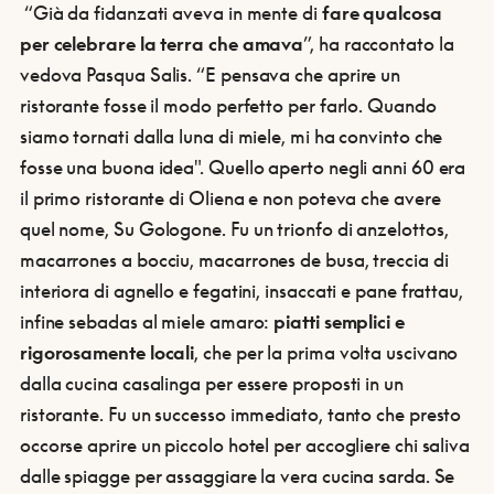
“Già da fidanzati aveva in mente di
fare qualcosa
per celebrare la terra che amava
”, ha raccontato la
vedova Pasqua Salis. “E pensava che aprire un
ristorante fosse il modo perfetto per farlo. Quando
siamo tornati dalla luna di miele, mi ha convinto che
fosse una buona idea". Quello aperto negli anni 60 era
il primo ristorante di Oliena e non poteva che avere
quel nome, Su Gologone. Fu un trionfo di anzelottos,
macarrones a bocciu, macarrones de busa, treccia di
interiora di agnello e fegatini, insaccati e pane frattau,
infine sebadas al miele amaro:
piatti semplici e
rigorosamente locali
, che per la prima volta uscivano
dalla cucina casalinga per essere proposti in un
ristorante. Fu un successo immediato, tanto che presto
occorse aprire un piccolo hotel per accogliere chi saliva
dalle spiagge per assaggiare la vera cucina sarda. Se