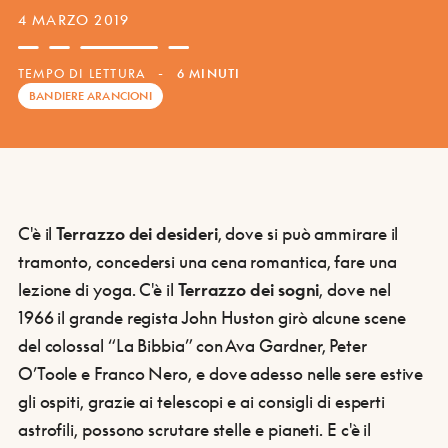
4 MARZO 2019
TEMPO DI LETTURA
-
6 MINUTI
BANDIERE ARANCIONI
C'è il
Terrazzo dei desideri
, dove si può ammirare il
tramonto, concedersi una cena romantica, fare una
lezione di yoga. C'è il
Terrazzo dei sogni
, dove nel
1966 il grande regista John Huston girò alcune scene
del colossal “La Bibbia” con Ava Gardner, Peter
O’Toole e Franco Nero, e dove adesso nelle sere estive
gli ospiti, grazie ai telescopi e ai consigli di esperti
astrofili, possono scrutare stelle e pianeti. E c'è il