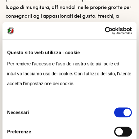
luogo di mungitura, affinandoli nelle proprie grotte per
consegnarli agli appassionati del gusto. Freschi, a
media stagionatura, erborinati, dal mondo: dopo la
selezione, la stagionatura e l’affinamento, l’opera di
“Luigi Guffanti” ha il suo compimento nella
preparazione, che permette ai formaggi di giungere nel
Questo sito web utilizza i cookie
modo migliore al consumatore finale.
Per rendere l’accesso e l’uso del nostro sito più facile ed
Leggi la storia di Carlo e della Guffanti
!
intuitivo facciamo uso dei cookie. Con l'utilizzo del sito, l'utente
PER INFO E ORDINARE I PRODOTTI
:
Shop online
/
accetta l'impostazione dei cookie.
info@guffantiformaggi.com / 0322242038 /
Sito
/
Facebook
Selezione
Necessari
del
consenso
CONDIVIDI
Preferenze