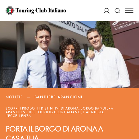
ACCEDI
Cerca
NOTIZIE
—
BANDIERE ARANCIONI
SCOPRI I PRODOTTI DISTINTIVI DI ARONA, BORGO BANDIERA
ARANCIONE DEL TOURING CLUB ITALIANO, E ACQUISTA
L'ECCELLENZA
PORTA IL BORGO DI ARONA A
CASA TUA