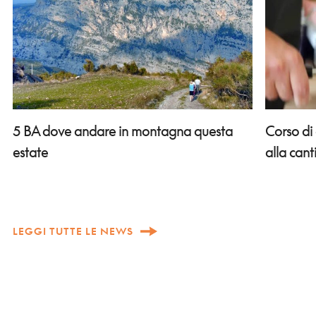
Corso di
5 BA dove andare in montagna questa
alla can
estate
LEGGI TUTTE LE NEWS