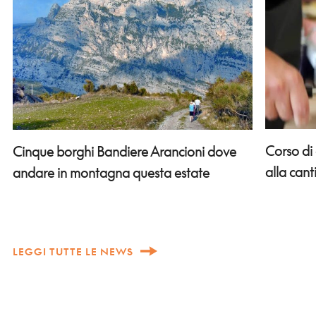
Corso di
Cinque borghi Bandiere Arancioni dove
alla can
andare in montagna questa estate
LEGGI TUTTE LE NEWS