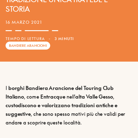
STORIA
16 MARZO 2021
TEMPO DI LETTURA
-
3 MINUTI
BANDIERE ARANCIONI
I
borghi Bandiera Arancione del Touring Club
Italiano
, come
Entracque
nell'
alta Valle Gesso
,
custodiscono e valorizzano tradizioni antiche e
suggestive
, che sono spesso motivi più che validi per
andare a scoprire queste località.