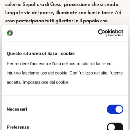
solenne Sepoltura di Gesù,
processione che si snoda
lungo le vie del paese, illuminate con lumi e torce
. Ad
essa
partecipano tutti gli attori e il popolo
che
accompagna l’Urna del Cristo cantando il Miserere e lo
Stabat Mater. Qui si concludono “Le Parlate”, momento
di
fede
, di
storia
e di
tradizione
della popolazione
entracquese.
Questo sito web utilizza i cookie
Per rendere l’accesso e l’uso del nostro sito più facile ed
A tarda ora la statua del Cristo viene deposta nella
intuitivo facciamo uso dei cookie. Con l'utilizzo del sito, l'utente
Chiesa Parrocchiale dove si raccoglie, in un’atmosfera
accetta l'impostazione dei cookie.
di profonda devozione, l’intera popolazione.
Selezione
Ottenuto l’assenso, il Corteo Storico prosegue fino alla
Necessari
del
Confraternita di Santa Croce, dove si svolge la sacra
consenso
rappresentazione in cinque atti.
Preferenze