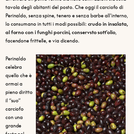
tavola degli abitanti del posto. Che oggi il carciofo di
Perinaldo, senza spine, tenero e senza barbe all’interno,
lo consumano in tutti i modi possibili:
crudo in insalata,
al forno con i funghi porcini, conservsto sott'olio
,
facendone frittelle, e via dicendo.
Perinaldo
celebra
quello che è
ormai a
pieno diritto
il “suo”
carciofo
con una
grande
festa nel