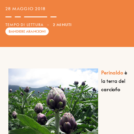
28 MAGGIO 2018
TEMPO DI LETTURA
-
2 MINUTI
BANDIERE ARANCIONI
Perinaldo
è
la terra del
carciofo