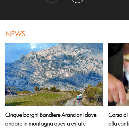
NEWS
Corso di
Cinque borghi Bandiere Arancioni dove
alla can
andare in montagna questa estate