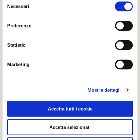
Selezione
-
Che cosa vedere a Perinaldo
Necessari
del
-
Perinaldo, il borgo delle stelle: astronomi e osservatori
consenso
astronomici
Preferenze
Statistici
CONDIVIDI
Marketing
2
Mostra dettagli
LIKE
MI PIACE
Accetta tutti i cookie
Accetta selezionati