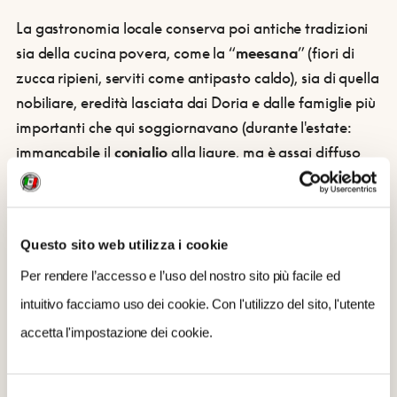
La gastronomia locale conserva poi antiche tradizioni
sia della cucina povera, come la “
meesana
” (fiori di
zucca ripieni, serviti come antipasto caldo), sia di quella
nobiliare, eredità lasciata dai Doria e dalle famiglie più
importanti che qui soggiornavano (durante l'estate:
immancabile il
coniglio
alla ligure, ma è assai diffuso
anche lo stoccafisso con le olive taggiasche). Pane
tipico è il “pan” tondo a ciambella, mentre il vino è,
ovviamente, il re dei vini del Ponente ligure, il
Rossese
,
Questo sito web utilizza i cookie
localmente “Rocense”.
Per rendere l’accesso e l’uso del nostro sito più facile ed
intuitivo facciamo uso dei cookie. Con l'utilizzo del sito, l'utente
Testo di Roberto Copello; foto Sanremonews (carciofo), Wikipedia Commons (olive)
accetta l'impostazione dei cookie.
PUÒ INTERESSARTI ANCHE:
-
Perinaldo: perché è una Bandiera arancione Tci